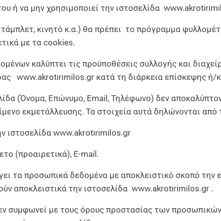
ου ή να μην χρησιμοποιεί την ιστοσελίδα
www.akrotirimi
 τάμπλετ, κινητό κ.α.) θα πρέπει το πρόγραμμα φυλλομέ
τικά με τα cookies.
μένων καλύπτει τις προϋποθέσεις συλλογής και διαχεί
ίδας
www.akrotirimilos.gr
κατά τη διάρκεια επίσκεψης ή/κ
λίδα (Όνομα, Επώνυμο, Email, Τηλέφωνο) δεν αποκαλύπτον
ίμενο εκμετάλλευσης. Τα στοιχεία αυτά δηλώνονται από τ
ην ιστοσελίδα
www.akrotirimilos.gr
ο (προαιρετικά), E-mail.
ει τα προσωπικά δεδομένα με αποκλειστικό σκοπό την 
ρούν αποκλειστικά την ιστοσελίδα
www.akrotirimilos.gr
.
δεν συμφωνεί με τους όρους προστασίας των προσωπικώ